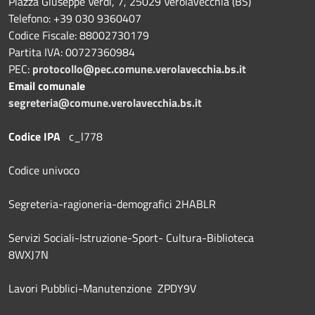
Piazza Giuseppe Verdi, 7, 25029 Verolavecchia (BS)
Telefono: +39 030 9360407
Codice Fiscale: 88002730179
Partita IVA: 00727360984
PEC:
protocollo@pec.comune.verolavecchia.bs.it
Email comunale
segreteria@comune.verolavecchia.bs.it
Codice IPA
c_l778
Codice univoco
Segreteria-ragioneria-demografici 2HABLR
Servizi Sociali-Istruzione-Sport- Cultura-Biblioteca
8WXJ7N
Lavori Pubblici-Manutenzione ZPDY9V