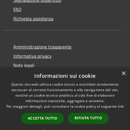
FAQ
Richiesta assistenza
Amministrazione trasparente
Informativa privacy
Note legali
×
Dichiarazione di accessibilità
Informazioni sui cookie
Questo sito web utilizza cookie tecnici e assimilati strettamente
necessari al corretto funzionamento e alla navigazione del sito,
nonché un cookie tecnico analitico al solo fine di elaborare
informazioni statistiche, aggregate e anonime.
RSS
Copyright © 2026 • Comune di
Per maggiori dettagli, può consultare la cookie policy al seguente
link
Accessibilità
Verolavecchia • Powered by
Privacy
Municipium
Accesso
•
RIFIUTA TUTTO
ACCETTA TUTTO
Cookie
redazione