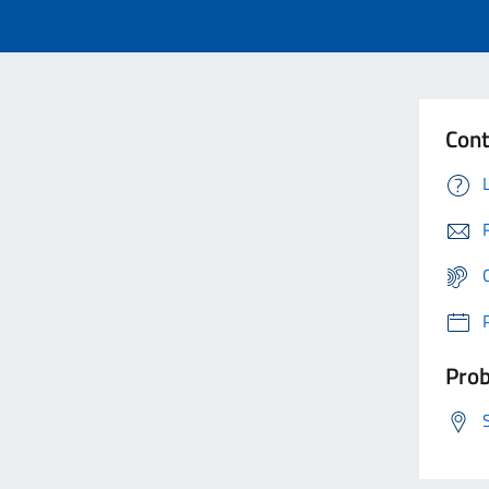
Cont
Prob