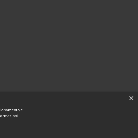
×
nzionamento e
nformazioni