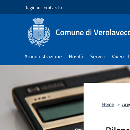
Salta al contenuto principale
Regione Lombardia
Comune di Verolavec
Amministrazione
Novità
Servizi
Vivere 
Home
>
Arg