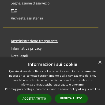
Segnalazione disservizio
FAQ
Richiesta assistenza
Amministrazione trasparente
Informativa privacy
Note legali
×
Dichiarazione di accessibilità
Informazioni sui cookie
Questo sito web utilizza cookie tecnici e assimilati strettamente
necessari al corretto funzionamento e alla navigazione del sito,
nonché un cookie tecnico analitico al solo fine di elaborare
informazioni statistiche, aggregate e anonime.
RSS
Copyright © 2026 • Comune di
Per maggiori dettagli, può consultare la cookie policy al seguente
link
Accessibilità
Verolavecchia • Powered by
Privacy
Municipium
Accesso
•
RIFIUTA TUTTO
ACCETTA TUTTO
Cookie
redazione