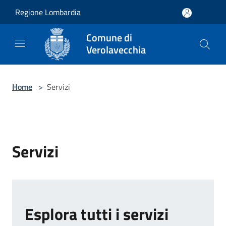
Salta al contenuto principale
Regione Lombardia
Comune di
Verolavecchia
Home
>
Servizi
Servizi
Esplora tutti i servizi